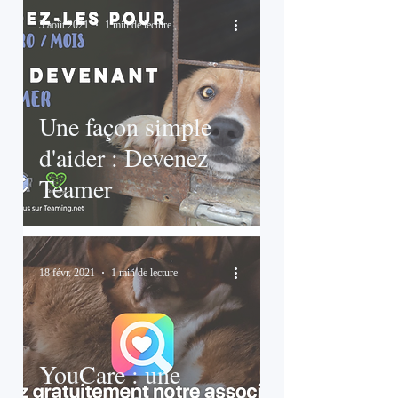
3 août 2021
1 min de lecture
Une façon simple
d'aider : Devenez
Teamer
18 févr. 2021
1 min de lecture
YouCare : une