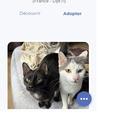
(France - Dpt71)
Découvrir
Adopter
Femelle
France
LOREA et
ASTERIA
Nées en 2025