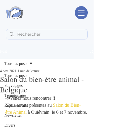
Post
Tous les posts
4 nov. 2021
1 min de lecture
Tous les posts
Salon du bien-être animal -
Sauvetages
Belgique
Témoignages
📣Venez nous rencontrer !! 
Nous serons présentes au 
Salon du Bien-
Rapatriements
être Animal
 à Quiévrain, le 6 et 7 novembre. 
Newsletter
Divers