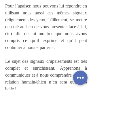
Pour l’apaiser, nous pouvons lui répondre en 
utilisant nous aussi ces mêmes signaux 
(clignement des yeux, bâillement, se mettre 
de côté au lieu de vous présenter face à lui, 
etc) afin de lui montrer que nous avons 
compris ce qu’il exprime et qu’il peut 
continuer à nous « parler ».
Le sujet des signaux d’apaisements est très 
complet et enrichissant. Apprenons à 
communiquer et à nous comprendre et notre 
relation humain/chien n’en sera que plus 
belle !
L’éducation positive prend nécessairement 
en compte ces signaux a contrario d’une 
éducation traditionnelle/coercitive qui peut 
forcer un chien à faire quelque chose contre 