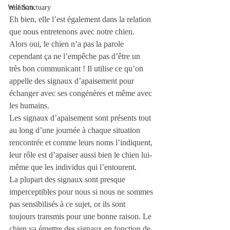
relation. 
Wof Sanctuary
Eh bien, elle l’est également dans la relation 
que nous entretenons avec notre chien. 
Alors oui, le chien n’a pas la parole 
cependant ça ne l’empêche pas d’être un 
très bon communicant ! Il utilise ce qu’on 
appelle des signaux d’apaisement pour 
échanger avec ses congénères et même avec 
les humains.
Les signaux d’apaisement sont présents tout 
au long d’une journée à chaque situation 
rencontrée et comme leurs noms l’indiquent, 
leur rôle est d’apaiser aussi bien le chien lui-
même que les individus qui l’entourent. 
La plupart des signaux sont presque 
imperceptibles pour nous si nous ne sommes 
pas sensibilisés à ce sujet, or ils sont 
toujours transmis pour une bonne raison. Le 
chien va émettre des signaux en fonction de 