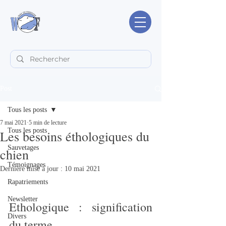
Post
Tous les posts
7 mai 2021
5 min de lecture
Tous les posts
Les besoins éthologiques du
Sauvetages
chien
Témoignages
Dernière mise à jour :
10 mai 2021
Rapatriements
Newsletter
Ethologique : signification 
Divers
du terme