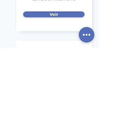
Voir
Chiens et chats en
France, Belgique et
Suisse
Animaux en famille
d'accueil
Voir