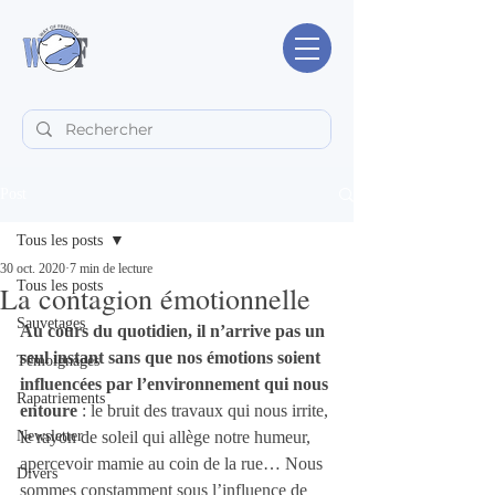
Post
Tous les posts
30 oct. 2020
7 min de lecture
Tous les posts
La contagion émotionnelle
Sauvetages
Au cours du quotidien, il n’arrive pas un 
seul instant sans que nos émotions soient 
Témoignages
influencées par l’environnement qui nous 
Rapatriements
entoure
 : le bruit des travaux qui nous irrite, 
Newsletter
le rayon de soleil qui allège notre humeur, 
apercevoir mamie au coin de la rue… Nous 
Divers
sommes constamment sous l’influence de 