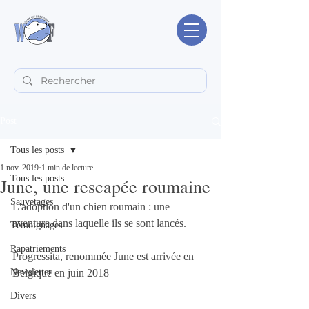
Post
Tous les posts
1 nov. 2019
1 min de lecture
Tous les posts
June, une rescapée roumaine
Sauvetages
L'adoption d'un chien roumain : une 
aventure dans laquelle ils se sont lancés. 
Témoignages
Rapatriements
Progressita, renommée June est arrivée en 
Newsletter
Belgique en juin 2018
Divers