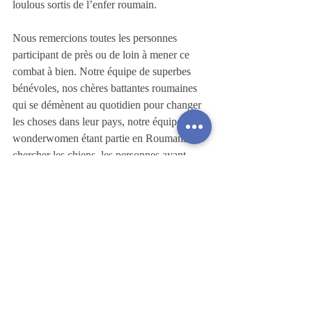
loulous sortis de l’enfer roumain. 
Nous remercions toutes les personnes 
participant de près ou de loin à mener ce 
combat à bien. Notre équipe de superbes 
bénévoles, nos chères battantes roumaines 
qui se démènent au quotidien pour changer 
les choses dans leur pays, notre équipe de 
wonderwomen étant partie en Roumanie 
chercher les chiens, les personnes ayant 
accueilli le camion aux deux arrêts, les 
donateurs, les adoptants, les familles 
d’accueil et vous tous qui nous suivez sur 
cette page. 
A tous les adoptants et leur nouveau 
compagnon de vie, nous ne vous souhaitons 
que le meilleur.