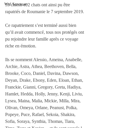
Wof Sanctuary
53 chiens et 2 chats ont ainsi pu être 
rapatriés de Roumanie le 7 septembre 2019.
Ce rapatriement s’est terminé aussi bien 
qu’il avait commencé, tous nos protégés ont 
pu rejoindre leur famille après ce voyage 
riche en émotion. 
Ils se nomment Alessio, Ameina, Anabelle, 
Archie, Astra, Athea, Beethoven, Bella, 
Brooke, Coco, Daniel, Davina, Dawson, 
Deyan, Drake, Ebony, Eden, Eloan, Ethan, 
Franckie, Gianni, Gregory, Greta, Hadiya, 
Hamlet, Hedda, Holly, Jenny, Kenji, Liviu, 
Lysea, Maina, Malia, Mickie, Milla, Mira, 
Olivan, Omeya, Orlane, Peanust, Polka, 
Popeye, Puce, Rafael, Sekoia, Shakira, 
Sofia, Soraya, Synthia, Thomas, Tiara, 