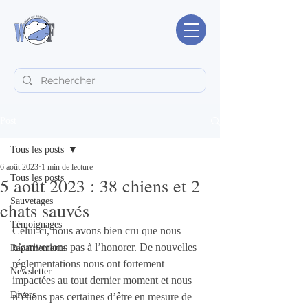
Post
Tous les posts
6 août 2023
1 min de lecture
Tous les posts
5 août 2023 : 38 chiens et 2
Sauvetages
chats sauvés
Témoignages
Celui-ci, nous avons bien cru que nous 
n’arriverions pas à l’honorer. De nouvelles 
Rapatriements
réglementations nous ont fortement 
Newsletter
impactées au tout dernier moment et nous 
Divers
n’étions pas certaines d’être en mesure de 