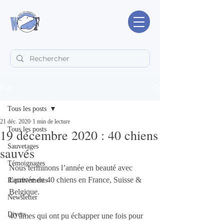
Post
Tous les posts
21 déc. 2020
1 min de lecture
Tous les posts
19 décembre 2020 : 40 chiens
Sauvetages
sauvés
Témoignages
Nous terminons l’année en beauté avec 
l’arrivée de 40 chiens en France, Suisse & 
Rapatriements
Belgique.
Newsletter
Divers
40 âmes qui ont pu échapper une fois pour 