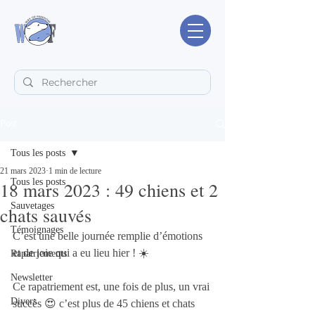
Post
Tous les posts
21 mars 2023
1 min de lecture
Tous les posts
18 mars 2023 : 49 chiens et 2
Sauvetages
chats sauvés
Témoignages
C’est une belle journée remplie d’émotions 
et de joie qui a eu lieu hier ! ☀️
Rapatriements
Newsletter
Ce rapatriement est, une fois de plus, un vrai 
Divers
succès 😍 c’est plus de 45 chiens et chats 