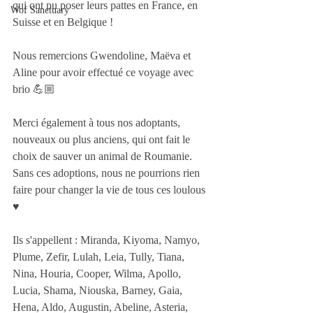
qui ont pu poser leurs pattes en France, en 
Wof Sanctuary
Suisse et en Belgique ! 
Nous remercions Gwendoline, Maëva et 
Aline pour avoir effectué ce voyage avec 
brio 💪🏼
Merci également à tous nos adoptants, 
nouveaux ou plus anciens, qui ont fait le 
choix de sauver un animal de Roumanie. 
Sans ces adoptions, nous ne pourrions rien 
faire pour changer la vie de tous ces loulous 
♥️
Ils s'appellent : Miranda, Kiyoma, Namyo, 
Plume, Zefir, Lulah, Leia, Tully, Tiana, 
Nina, Houria, Cooper, Wilma, Apollo, 
Lucia, Shama, Niouska, Barney, Gaia, 
Hena, Aldo, Augustin, Abeline, Asteria, 